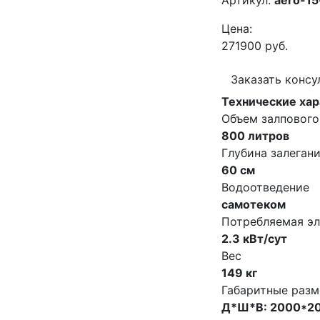
Артикул:
aero-15
Цена:
271900 руб.
Заказать конс
Технические хар
Объем залпового
800 литров
Глубина залеган
60 см
Водоотведение
самотеком
Потребляемая эл
2.3 кВт/сут
Вес
149 кг
Габаритные раз
Д*Ш*В: 2000*2