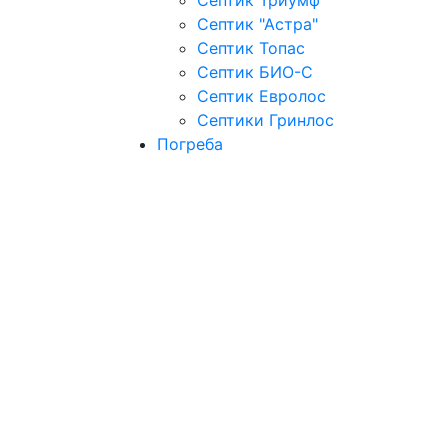
Септик Триумф
Септик "Астра"
Септик Топас
Септик БИО-С
Септик Евролос
Септики Гринлос
Погреба