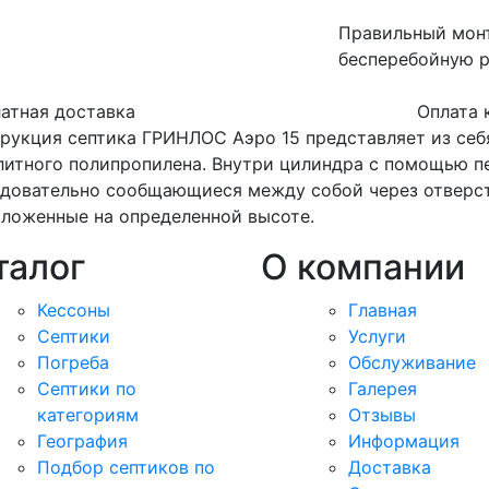
Правильный монт
бесперебойную р
атная доставка
Оплата 
рукция септика ГРИНЛОС Аэро 15 представляет из себ
итного полипропилена. Внутри цилиндра с помощью п
довательно сообщающиеся между собой через отверсти
ложенные на определенной высоте.
талог
О компании
Кессоны
Главная
Септики
Услуги
Погреба
Обслуживание
Септики по
Галерея
категориям
Отзывы
География
Информация
Подбор септиков по
Доставка