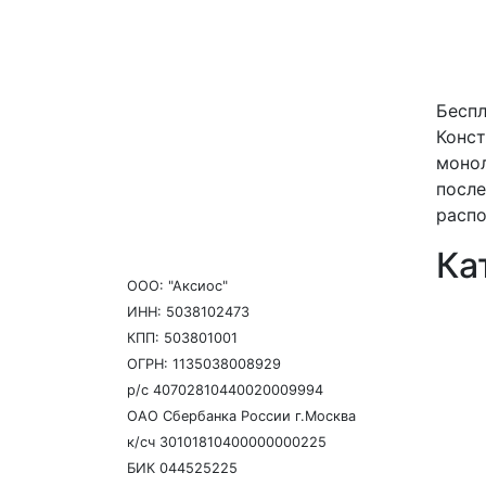
Беспл
Конст
монол
после
распо
Ка
ООО: "Аксиос"
ИНН: 5038102473
КПП: 503801001
ОГРН: 1135038008929
р/с 40702810440020009994
ОАО Сбербанка России г.Москва
к/сч 30101810400000000225
БИК 044525225