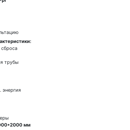
-pr
ультацию
актеристики:
 сброса
ия трубы
. энергия
меры
000*2000 мм