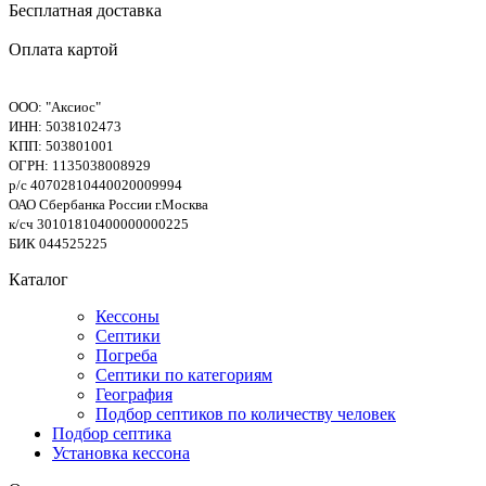
Бесплатная доставка
Оплата картой
ООО: "Аксиос"
ИНН: 5038102473
КПП: 503801001
ОГРН: 1135038008929
р/с 40702810440020009994
ОАО Сбербанка России г.Москва
к/сч 30101810400000000225
БИК 044525225
Каталог
Кессоны
Септики
Погреба
Септики по категориям
География
Подбор септиков по количеству человек
Подбор септика
Установка кессона