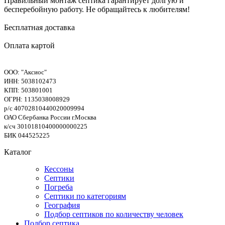
Правильный монтаж септика гарантирует долгую и
бесперебойную работу. Не обращайтесь к любителям!
Бесплатная доставка
Оплата картой
ООО: "Аксиос"
ИНН: 5038102473
КПП: 503801001
ОГРН: 1135038008929
р/с 40702810440020009994
ОАО Сбербанка России г.Москва
к/сч 30101810400000000225
БИК 044525225
Каталог
Кессоны
Септики
Погреба
Септики по категориям
География
Подбор септиков по количеству человек
Подбор септика