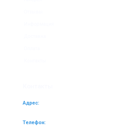
Отзывы
Информация
Доставка
Оплата
Контакты
Контакты
Адрес:
Ярославское ш-се 174 А (ближе к Пулмарту)
Телефон:
+7(495)761-20-10