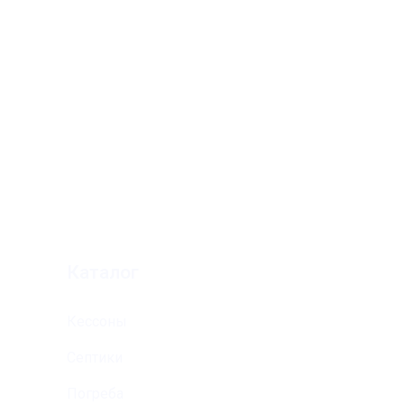
ООО: "Аксиос"
ИНН: 5038102473
КПП: 503801001
ОГРН: 1135038008929
р/с 40702810440020009994
ОАО Сбербанка России г.Москва
к/сч 30101810400000000225
БИК 044525225
Каталог
Кессоны
Септики
Погреба