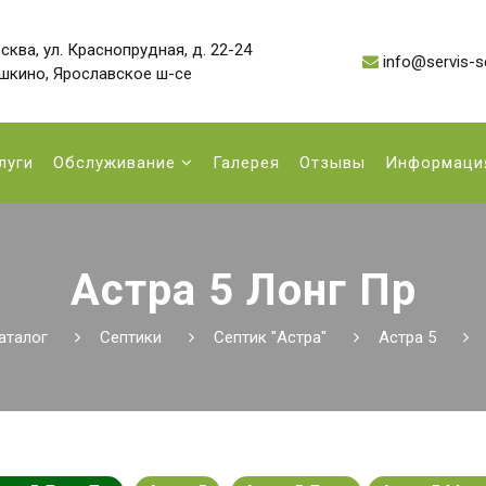
сква, ул. Краснопрудная, д. 22-24
info@servis-se
ушкино, Ярославское ш-се
луги
Обслуживание
Галерея
Отзывы
Информац
Астра 5 Лонг Пр
аталог
Септики
Септик "Астра"
Астра 5