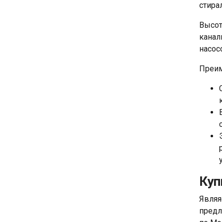
стира
Высот
канал
насос
Преим
Куп
Являя
предл