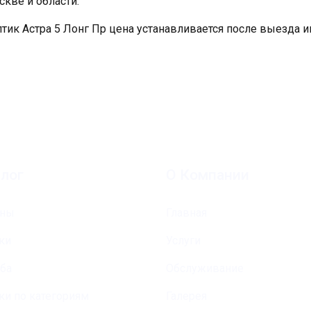
скве и области.
птик Астра 5 Лонг Пр цена устанавливается после выезда и
лог
О Компании
оны
Главная
ки
Услуги
ба
Обслуживание
ки по категориям
Галерея