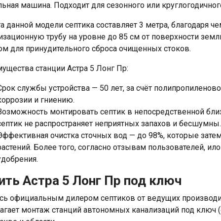
льная машина. Подходит для сезонного или круглогодичног
а данной модели септика составляет 3 метра, благодаря ч
изационную трубу на уровне до 85 см от поверхности зем
ом для принудительного сброса очищенных стоков.
ущества станции Астра 5 Лонг Пр:
Срок службы устройства — 50 лет, за счёт полипропиленов
коррозии и гниению.
Возможность монтировать септик в непосредственной бли
септик не распространяет неприятных запахов и бесшумны.
Эффективная очистка сточных вод — до 98%, которые зате
растений. Более того, согласно отзывам пользователей, и
удобрения.
ить Астра 5 Лонг Пр под ключ
сь официальным дилером септиков от ведущих производит
агает монтаж станций автономных канализаций под ключ (о