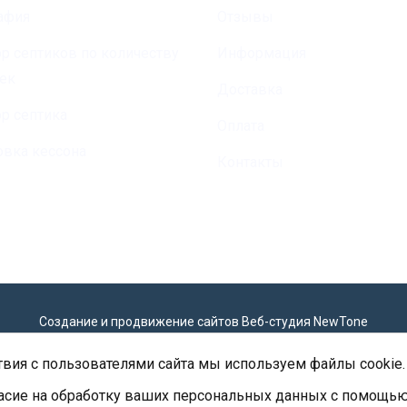
афия
Отзывы
р септиков по количеству
Информация
ек
Доставка
р септика
Оплата
овка кессона
Контакты
|
а обработки персональных данных
Согласие на обработку персональн
Создание и продвижение сайтов
Веб-студия NewTone
вия с пользователями сайта мы используем файлы cookie.
асие на
обработку ваших персональных данных
с помощью 