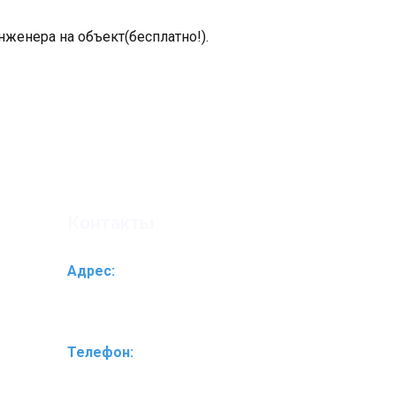
нженера на объект(бесплатно!).
Контакты
Адрес:
Ярославское ш-се 174 А (ближе к
Пулмарту)
Телефон:
+7(495)761-20-10