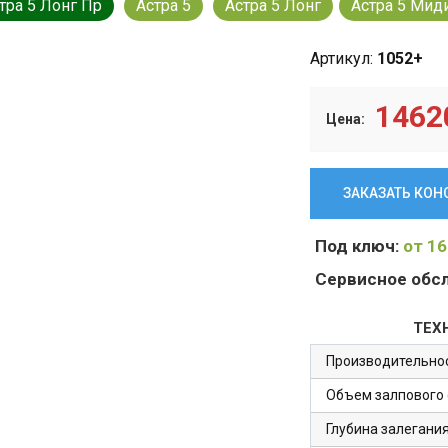
тра 5 Лонг Пр
Астра 5
Астра 5 Лонг
Астра 5 Мид
Артикул:
1052+
1462
Цена:
ЗАКАЗАТЬ КО
Под ключ:
от 16
Сервисное обс
ТЕХ
Производительно
Объем залпового 
Глубина залегани