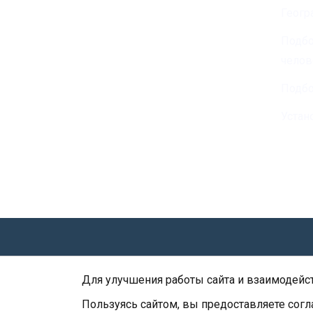
Геогр
БИК 044525225
Подбо
челов
Подбо
Устан
Политик
Для улучшения работы сайта и взаимодейст
Пользуясь сайтом, вы предоставляете согл