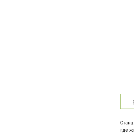
Станц
где ж