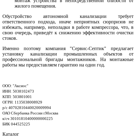
монтаж устройства в непосредственной близости от
жилого помещения.
Обустройство автономной канализации требует
ответственного подхода, иначе неприятных сюрпризов не
избежать, например, неполадки в работе компрессора, что, в
свою очередь, приведёт к снижению эффективности очистки
стоков.
Именно поэтому компания "Сервис-Септик" предлагает
установку канализации промышленных объектов от
профессиональной бригады монтажников. На монтажные
работы мы предоставляем гарантию на один год.
ООО: "Аксиос"
ИНН: 5038102473
КПП: 503801001
ОГРН: 1135038008929
р/с 40702810440020009994
ОАО Сбербанка России г.Москва
к/сч 30101810400000000225
БИК 044525225
Каталог