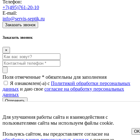
Телефон:
+7(495)761-20-10
E-mail:
info@servis-septik.ru
Заказать звонок
Заказать звонок
×
Поля отмеченные
*
обязательны для заполнения
Я ознакомлен(-а) с
Политикой обработки персональных
данных
и даю свое
согласие на обработку персональных
данных
|
Политика обработки персональных данных
Согласие на обработку
персональных данных
Для улучшения работы сайта и взаимодействия с
пользователями сайта мы используем файлы cookie.
Создание и продвижение сайтов
Веб-студия NewTone
OK
Пользуясь сайтом, вы предоставляете согласие на
обработку ваших персональных данных
с помощью