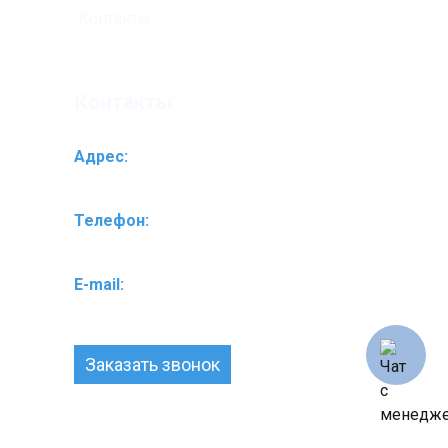
Контакты
Контакты
Адрес:
Ярославское ш-се 174 А (ближе к Пулмарту)
Телефон:
+7(495)761-20-10
E-mail:
info@servis-septik.ru
Заказать звонок
|
Политика обработки персональных данных
Согласие на