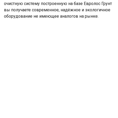
очистную систему построенную на базе Евролос Грунт
вы получаете современное, надёжное и экологичное
оборудование не имеющее аналогов на рынке.
ООО: "Аксиос"
ИНН: 5038102473
КПП: 503801001
ОГРН: 1135038008929
р/с 40702810440020009994
ОАО Сбербанка России г.Москва