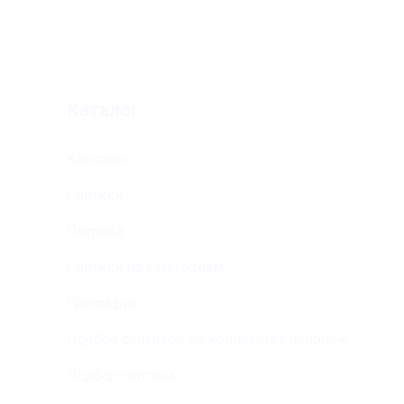
к/сч 30101810400000000225
БИК 044525225
Каталог
Кессоны
Септики
Погреба
Септики по категориям
География
Подбор септиков по количеству человек
Подбор септика