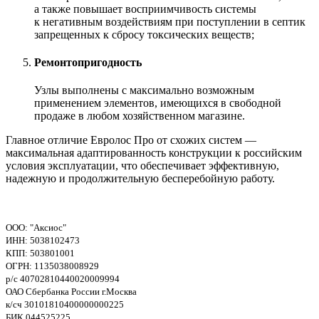
а также повышает восприимчивость системы
к негативным воздействиям при поступлении в септик
запрещенных к сбросу токсических веществ;
Ремонтопригодность
Узлы выполнены с максимально возможным
применением элементов, имеющихся в свободной
продаже в любом хозяйственном магазине.
Главное отличие Евролос Про от схожих систем —
максимальная адаптированность конструкции к российским
условия эксплуатации, что обеспечивает эффективную,
надежную и продолжительную бесперебойную работу.
ООО: "Аксиос"
ИНН: 5038102473
КПП: 503801001
ОГРН: 1135038008929
р/с 40702810440020009994
ОАО Сбербанка России г.Москва
к/сч 30101810400000000225
БИК 044525225