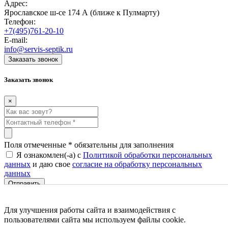
Адрес:
Ярославское ш-се 174 А (ближе к Пулмарту)
Телефон:
+7(495)761-20-10
E-mail:
info@servis-septik.ru
Заказать звонок
Заказать звонок
×
Поля отмеченные
*
обязательны для заполнения
Я ознакомлен(-а) с
Политикой обработки персональных
данных
и даю свое
согласие на обработку персональных
данных
|
Политика обработки персональных данных
Согласие на обработку
персональных данных
Для улучшения работы сайта и взаимодействия с
Создание и продвижение сайтов
Веб-студия NewTone
пользователями сайта мы используем файлы cookie.