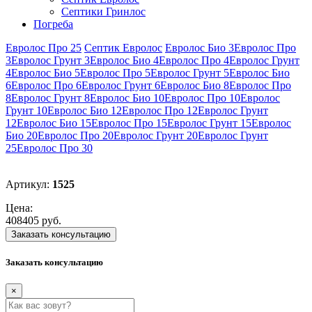
Септики Гринлос
Погреба
Евролос Про 25
Септик Евролос
Евролос Био 3
Евролос Про
3
Евролос Грунт 3
Евролос Био 4
Евролос Про 4
Евролос Грунт
4
Евролос Био 5
Евролос Про 5
Евролос Грунт 5
Евролос Био
6
Евролос Про 6
Евролос Грунт 6
Евролос Био 8
Евролос Про
8
Евролос Грунт 8
Евролос Био 10
Евролос Про 10
Евролос
Грунт 10
Евролос Био 12
Евролос Про 12
Евролос Грунт
12
Евролос Био 15
Евролос Про 15
Евролос Грунт 15
Евролос
Био 20
Евролос Про 20
Евролос Грунт 20
Евролос Грунт
25
Евролос Про 30
Артикул:
1525
Цена:
408405 руб.
Заказать консультацию
Заказать консультацию
×