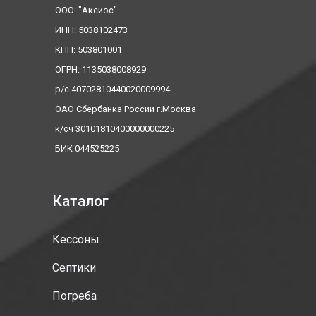
ООО: "Аксиос"
ИНН: 5038102473
КПП: 503801001
ОГРН: 1135038008929
р/с 40702810440020009994
ОАО Сбербанка России г.Москва
к/сч 30101810400000000225
БИК 044525225
Каталог
Кессоны
Септики
Погреба