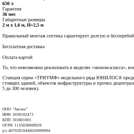
650 л
Гарантия
36 мес
Габаритные размеры
2 м х 1,6 м, H=2,5 м
Правильный монтаж септика гарантирует долгую и бесперебой
Бесплатная доставка
Оплата картой
То, что невозможно реализовать в моделях «эконом-класса»
Станция серии «ТРИУМФ» модельного ряда ЮНИЛОС® предназна
стоящих зданий, объектов инфраструктуры и прочих децентрал
5 до 300 человек).
ООО: "Аксиос"
ИНН: 5038102473
КПП: 503801001
ОГРН: 1135038008929
р/с 40702810440020009994