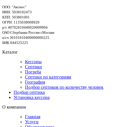
ООО: "Аксиос"
ИНН: 5038102473
КПП: 503801001
ОГРН: 1135038008929
р/с 40702810440020009994
ОАО Сбербанка России г.Москва
к/сч 30101810400000000225
БИК 044525225
Каталог
Кессоны
Септики
Погреба
Септики по категориям
География
Подбор септиков по количеству человек
Подбор септика
Установка кессона
О компании
Главная
Услуги
Обслуживание